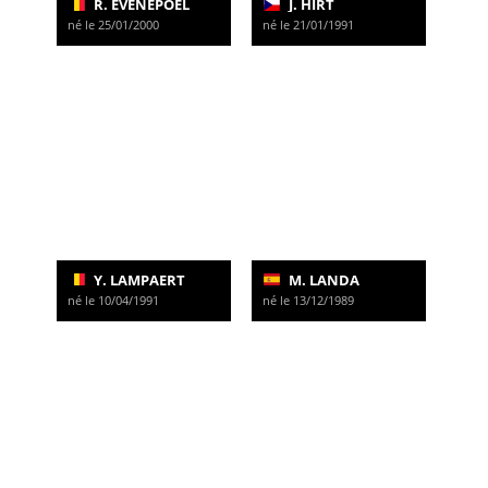
R. EVENEPOEL
J. HIRT
né le 25/01/2000
né le 21/01/1991
Y. LAMPAERT
M. LANDA
né le 10/04/1991
né le 13/12/1989