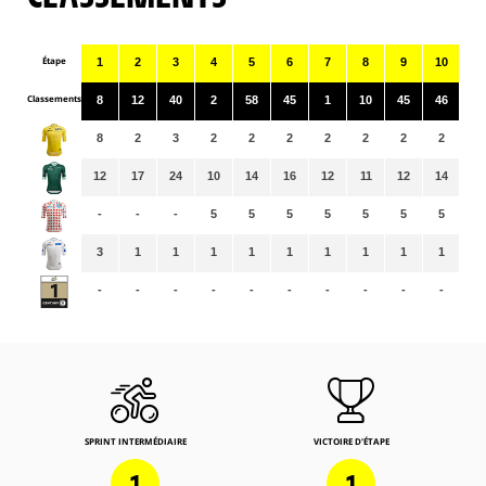
Étape
1
2
3
4
5
6
7
8
9
10
11
Classements
8
12
40
2
58
45
1
10
45
46
3
8
2
3
2
2
2
2
2
2
2
2
12
17
24
10
14
16
12
11
12
14
10
-
-
-
5
5
5
5
5
5
5
4
3
1
1
1
1
1
1
1
1
1
1
-
-
-
-
-
-
-
-
-
-
-
SPRINT INTERMÉDIAIRE
VICTOIRE D'ÉTAPE
1
1