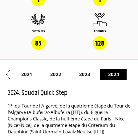
VICTOIRES
PODIUMS
85
128
20
2021
2022
2023
2024
2024. Soudal Quick-Step
er
1
du Tour de l'Algarve, de la quatrième étape du Tour de
l'Algarve (Albufeira>Albufeira [ITT]), du Figueira
Champions Classic, de la huitième étape du Paris - Nice
(Nice>Nice), de la quatrième étape du Critérium du
Dauphiné (Saint-Germain-Laval>Neulise [ITT])