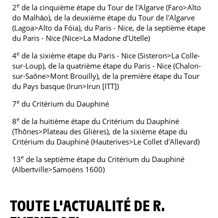
e
2
de la cinquième étape du Tour de l'Algarve (Faro>Alto
do Malhāo), de la deuxième étape du Tour de l'Algarve
(Lagoa>Alto da Fóia), du Paris - Nice, de la septième étape
du Paris - Nice (Nice>La Madone d'Utelle)
e
4
de la sixième étape du Paris - Nice (Sisteron>La Colle-
sur-Loup), de la quatrième étape du Paris - Nice (Chalon-
sur-Saône>Mont Brouilly), de la première étape du Tour
du Pays basque (Irun>Irun [ITT])
e
7
du Critérium du Dauphiné
e
8
de la huitième étape du Critérium du Dauphiné
(Thônes>Plateau des Glières), de la sixième étape du
Critérium du Dauphiné (Hauterives>Le Collet d'Allevard)
e
13
de la septième étape du Critérium du Dauphiné
(Albertville>Samoëns 1600)
TOUTE L'ACTUALITÉ DE R.